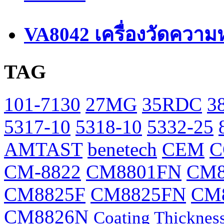
VA8042 เครื่องวัดความ
TAG
101-7130
27MG
35RDC
3
5317-10
5318-10
5332-25
AMTAST
benetech
CEM
C
CM-8822
CM8801FN
CM8
CM8825F
CM8825FN
CM
CM8826N
Coating Thicknes