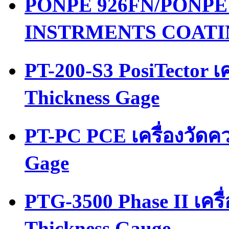
PONPE 926FN/PONPE เค
INSTRMENTS COATI
PT-200-S3 PosiTector เ
Thickness Gage
PT-PC PCE เครื่องวัดค
Gage
PTG-3500 Phase II เคร
Thickness Gauge