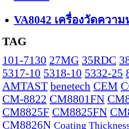
VA8042 เครื่องวัดความ
TAG
101-7130
27MG
35RDC
3
5317-10
5318-10
5332-25
AMTAST
benetech
CEM
C
CM-8822
CM8801FN
CM8
CM8825F
CM8825FN
CM
CM8826N
Coating Thicknes