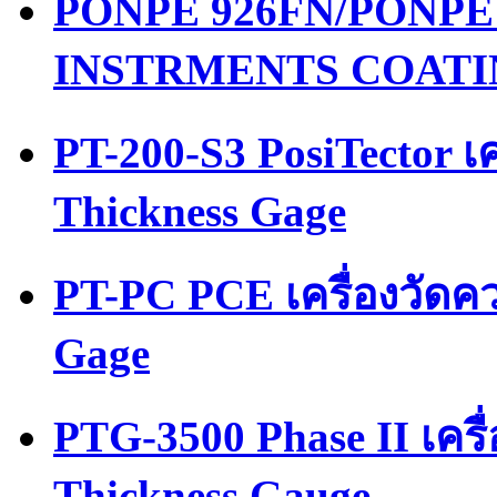
PONPE 926FN/PONPE เค
INSTRMENTS COATI
PT-200-S3 PosiTector เ
Thickness Gage
PT-PC PCE เครื่องวัดค
Gage
PTG-3500 Phase II เคร
Thickness Gauge