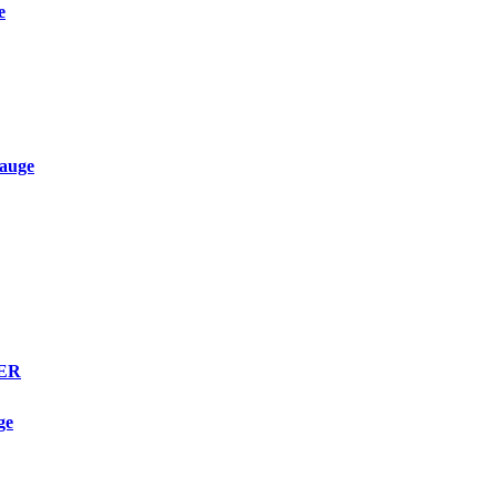
e
auge
TER
ge