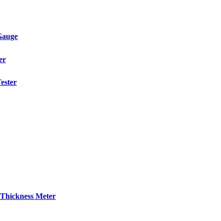
Gauge
er
ester
Thickness Meter