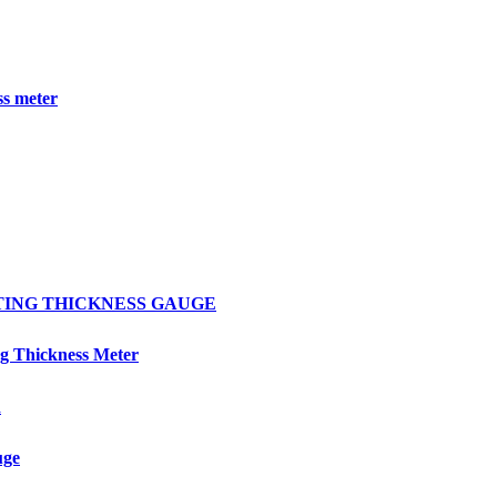
s meter
OATING THICKNESS GAUGE
 Thickness Meter
R
uge