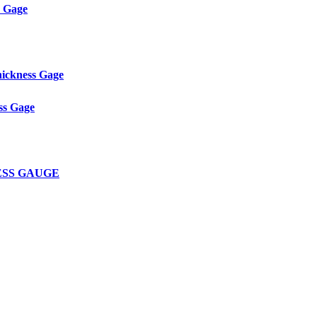
s Gage
ickness Gage
ss Gage
NESS GAUGE