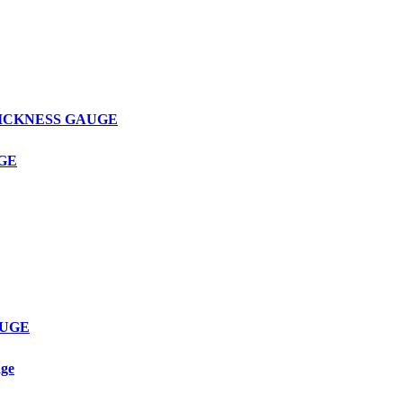
THICKNESS GAUGE
UGE
AUGE
age