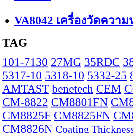
VA8042 เครื่องวัดความ
TAG
101-7130
27MG
35RDC
3
5317-10
5318-10
5332-25
AMTAST
benetech
CEM
C
CM-8822
CM8801FN
CM8
CM8825F
CM8825FN
CM
CM8826N
Coating Thicknes