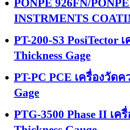
PONPE 926FN/PONPE เค
INSTRMENTS COATI
PT-200-S3 PosiTector เ
Thickness Gage
PT-PC PCE เครื่องวัดค
Gage
PTG-3500 Phase II เคร
Thickness Gauge