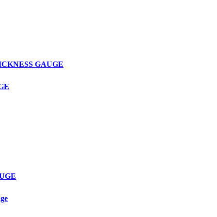
THICKNESS GAUGE
UGE
AUGE
age