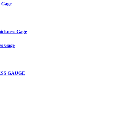
s Gage
ickness Gage
ss Gage
NESS GAUGE