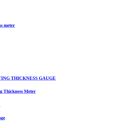
s meter
OATING THICKNESS GAUGE
 Thickness Meter
R
uge