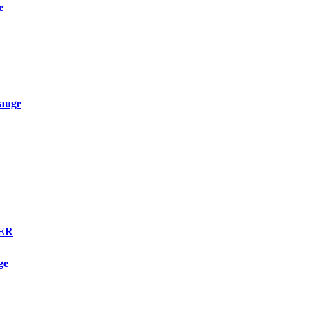
e
auge
TER
ge