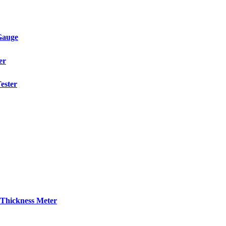
Gauge
er
ester
Thickness Meter