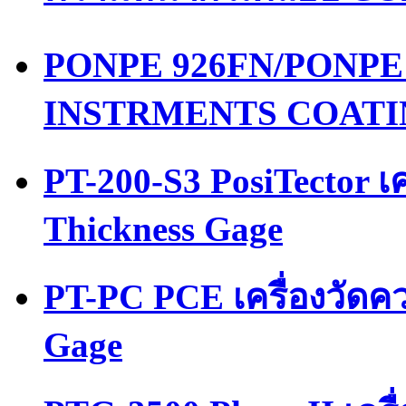
PONPE 926FN/PONPE เค
INSTRMENTS COATI
PT-200-S3 PosiTector เ
Thickness Gage
PT-PC PCE เครื่องวัดค
Gage