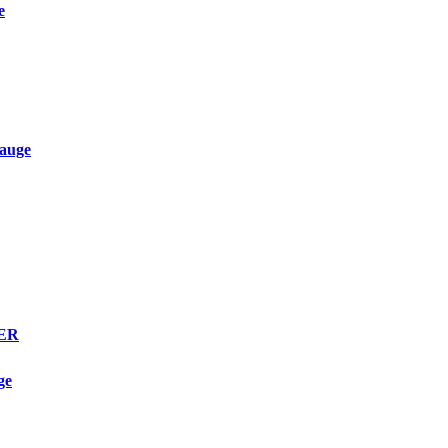
e
auge
TER
ge