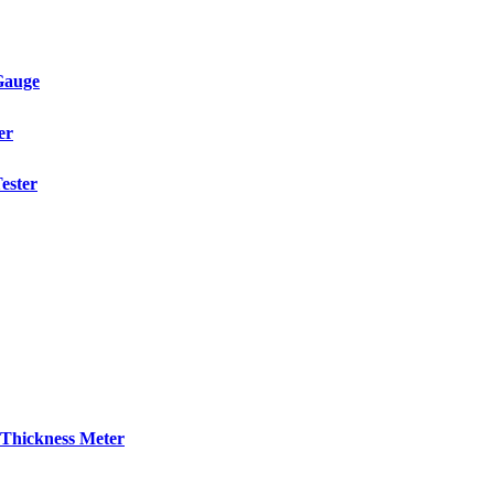
Gauge
er
ester
Thickness Meter