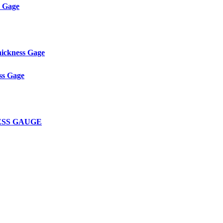
s Gage
ickness Gage
ss Gage
NESS GAUGE