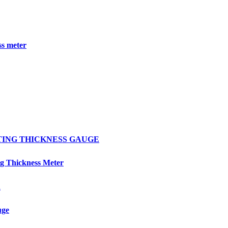
s meter
OATING THICKNESS GAUGE
 Thickness Meter
R
uge