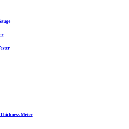
Gauge
er
ester
Thickness Meter