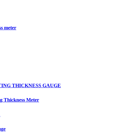
s meter
OATING THICKNESS GAUGE
 Thickness Meter
R
uge