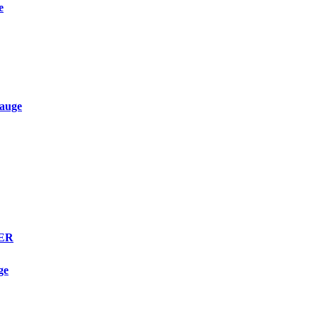
e
auge
TER
ge