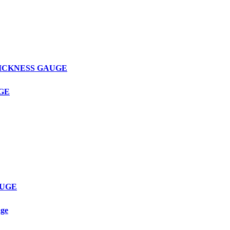
THICKNESS GAUGE
UGE
AUGE
age