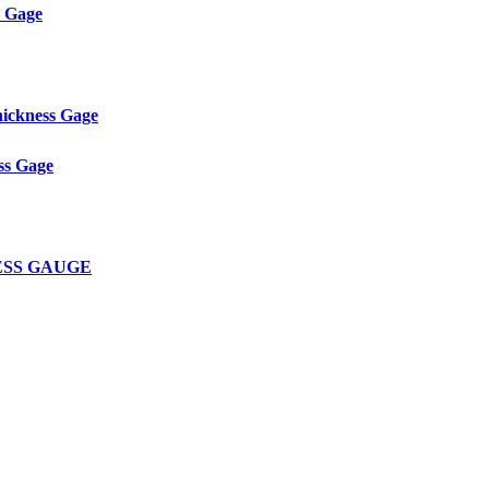
s Gage
ickness Gage
ss Gage
NESS GAUGE