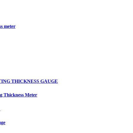
s meter
OATING THICKNESS GAUGE
 Thickness Meter
R
uge