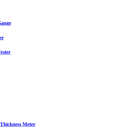
Gauge
er
ester
Thickness Meter