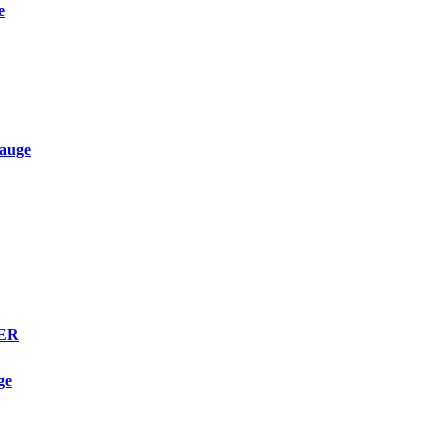
e
auge
TER
ge