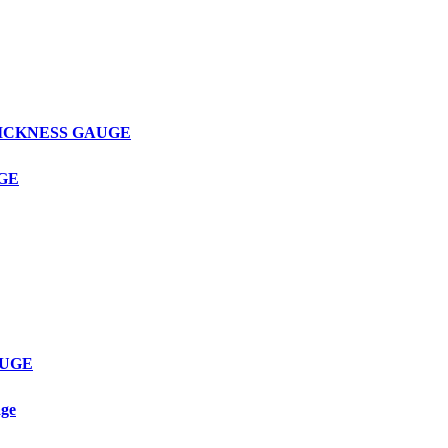
THICKNESS GAUGE
UGE
AUGE
age