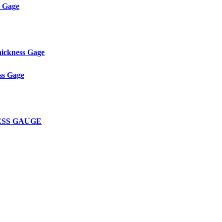
s Gage
ickness Gage
ss Gage
NESS GAUGE